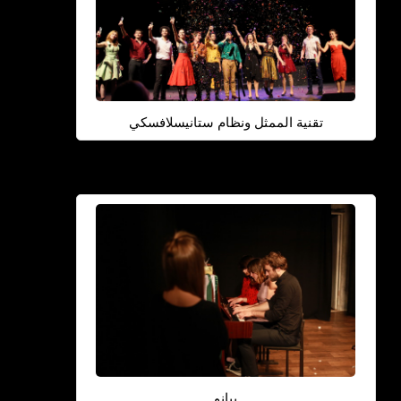
تقنية الممثل ونظام ستانيسلافسكي
بيانو