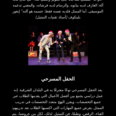
آلة: العازف لديه بيانوه، والرسام لديه فرشاته، والمغني تدعمه
الموسيقى. أما الممثل فلديه نفسه فقط: جسمه هو آلته." إيغور
بلينكوف (أستاذ تقنيات التمثيل)
الحفل المسرحي
يعد الحفل المسرحي نوعًا معترفًا به في البلدان الشرقية. إنه
عمل دراسي يجمع بين أفضل الأعمال التي يقدمها الطلاب عبر
جميع التخصصات، ويعزز النهج متعدد التخصصات في تدريب
الممثل. يعرض جميع المهارات التي اكتسبها الطلاب بعد تدريبهم:
الغناء، الرقص، وطبعًا، فن التمثيل. لذلك، لكل من عروضنا، يتم