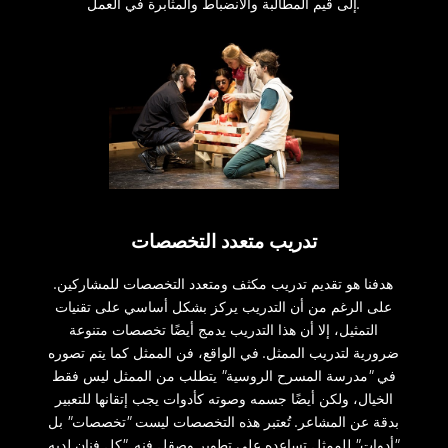
إلى قيم المطالبة والانضباط والمثابرة في العمل.
تدريب متعدد التخصصات
هدفنا هو تقديم تدريب مكثف ومتعدد التخصصات للمشاركين.
على الرغم من أن التدريب يركز بشكل أساسي على تقنيات
التمثيل، إلا أن هذا التدريب يدمج أيضًا تخصصات متنوعة
ضرورية لتدريب الممثل. في الواقع، فن الممثل كما يتم تصوره
في "مدرسة المسرح الروسية" يتطلب من الممثل ليس فقط
الخيال، ولكن أيضًا جسمه وصوته كأدوات يجب إتقانها للتعبير
بدقة عن المشاعر. تُعتبر هذه التخصصات ليست "تخصصات" بل
"أدوات" للممثل تساعده على تطوير وصقل فنه. "كل فنان لديه